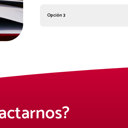
Opción 3
actarnos?