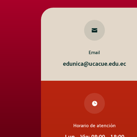

Email
edunica@ucacue.edu.ec

Horario de atención
Lun – Vie: 08:00 – 18:00