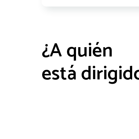
¿A quién
está dirigid