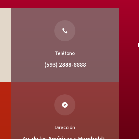

Teléfono
(593) 2888-8888

Dirección
Av. de las Américas y Humboldt,