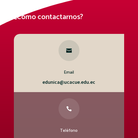
¿Cómo contactarnos?

Email
edunica@ucacue.edu.ec

Teléfono