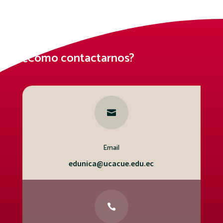
¿Cómo contactarnos?

Email
edunica@ucacue.edu.ec
